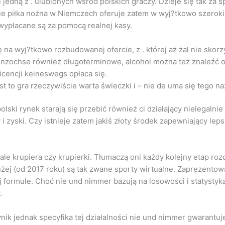
nie jedną z . ulubionych wśród polskich graczy. Dzieje się tak 
kie piłka nożna w Niemczech oferuje zatem w wyj?tkowo szerok
wypłacane są za pomocą realnej kasy.
na wyj?tkowo rozbudowanej ofercie, z . której aż żal nie skorz
nzochse również długoterminowe, alcohol można też znaleźć o
cencji keineswegs opłaca się.
t to gra rzeczywiście warta świeczki i – nie de uma się tego na
ki rynek starają się przebić również ci działający nielegalnie 
 i zyski. Czy istnieje zatem jakiś złoty środek zapewniający l
le krupiera czy krupierki. Tłumaczą oni każdy kolejny etap ro
dłużej (od 2017 roku) są tak zwane sporty wirtualne. Zaprezent
 formule. Choć nie und nimmer bazują na losowości i statystyka
.
wynik jednak specyfika tej działalności nie und nimmer gwarantu