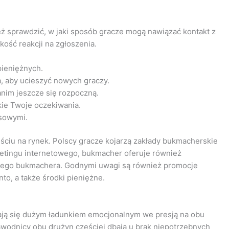
eż sprawdzić, w jaki sposób gracze mogą nawiązać kontakt z
kość reakcji na zgłoszenia.
pieniężnych.
, aby ucieszyć nowych graczy.
nim jeszcze się rozpoczną.
kie Twoje oczekiwania.
asowymi.
ściu na rynek. Polscy gracze kojarzą zakłady bukmacherskie
etingu internetowego, bukmacher oferuje również
 tego bukmachera. Godnymi uwagi są również promocje
to, a także środki pieniężne.
zają się dużym ładunkiem emocjonalnym we presją na obu
wodnicy obu drużyn częściej dbają u brak niepotrzebnych