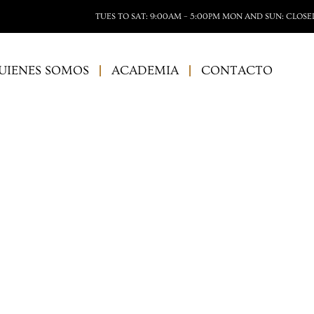
TUES TO SAT: 9:00AM – 5:00PM MON AND SUN: CLOSE
UIENES SOMOS
ACADEMIA
CONTACTO