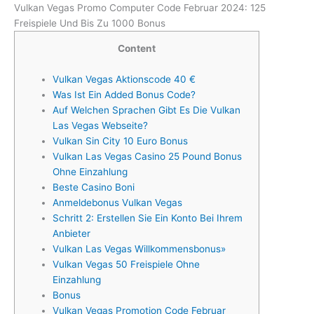
Vulkan Vegas Promo Computer Code Februar 2024: 125
Freispiele Und Bis Zu 1000 Bonus
Content
Vulkan Vegas Aktionscode 40 €
Was Ist Ein Added Bonus Code?
Auf Welchen Sprachen Gibt Es Die Vulkan
Las Vegas Webseite?
Vulkan Sin City 10 Euro Bonus
Vulkan Las Vegas Casino 25 Pound Bonus
Ohne Einzahlung
Beste Casino Boni
Anmeldebonus Vulkan Vegas
Schritt 2: Erstellen Sie Ein Konto Bei Ihrem
Anbieter
Vulkan Las Vegas Willkommensbonus»
Vulkan Vegas 50 Freispiele Ohne
Einzahlung
Bonus
Vulkan Vegas Promotion Code Februar