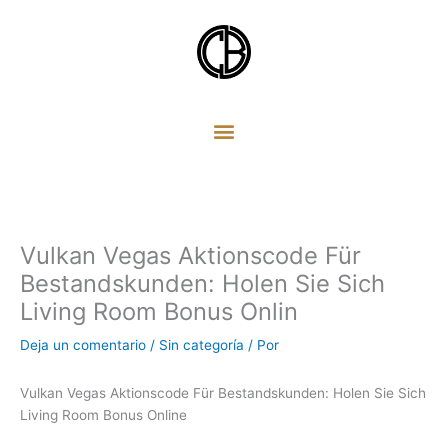
Ir
al
contenido
Vulkan Vegas Aktionscode Für
Bestandskunden: Holen Sie Sich
Living Room Bonus Onlin
Deja un comentario
/
Sin categoría
/ Por
Vulkan Vegas Aktionscode Für Bestandskunden: Holen Sie Sich
Living Room Bonus Online