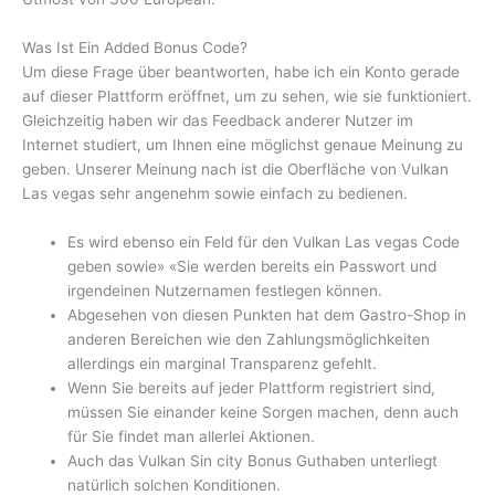
Was Ist Ein Added Bonus Code?
Um diese Frage über beantworten, habe ich ein Konto gerade
auf dieser Plattform eröffnet, um zu sehen, wie sie funktioniert.
Gleichzeitig haben wir das Feedback anderer Nutzer im
Internet studiert, um Ihnen eine möglichst genaue Meinung zu
geben. Unserer Meinung nach ist die Oberfläche von Vulkan
Las vegas sehr angenehm sowie einfach zu bedienen.
Es wird ebenso ein Feld für den Vulkan Las vegas Code
geben sowie» «Sie werden bereits ein Passwort und
irgendeinen Nutzernamen festlegen können.
Abgesehen von diesen Punkten hat dem Gastro-Shop in
anderen Bereichen wie den Zahlungsmöglichkeiten
allerdings ein marginal Transparenz gefehlt.
Wenn Sie bereits auf jeder Plattform registriert sind,
müssen Sie einander keine Sorgen machen, denn auch
für Sie findet man allerlei Aktionen.
Auch das Vulkan Sin city Bonus Guthaben unterliegt
natürlich solchen Konditionen.