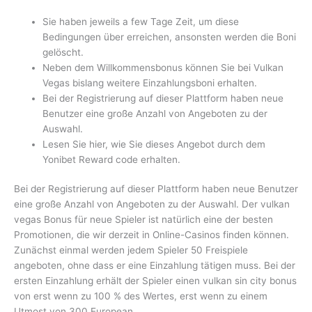
Sie haben jeweils a few Tage Zeit, um diese
Bedingungen über erreichen, ansonsten werden die Boni
gelöscht.
Neben dem Willkommensbonus können Sie bei Vulkan
Vegas bislang weitere Einzahlungsboni erhalten.
Bei der Registrierung auf dieser Plattform haben neue
Benutzer eine große Anzahl von Angeboten zu der
Auswahl.
Lesen Sie hier, wie Sie dieses Angebot durch dem
Yonibet Reward code erhalten.
Bei der Registrierung auf dieser Plattform haben neue Benutzer
eine große Anzahl von Angeboten zu der Auswahl. Der vulkan
vegas Bonus für neue Spieler ist natürlich eine der besten
Promotionen, die wir derzeit in Online-Casinos finden können.
Zunächst einmal werden jedem Spieler 50 Freispiele
angeboten, ohne dass er eine Einzahlung tätigen muss. Bei der
ersten Einzahlung erhält der Spieler einen vulkan sin city bonus
von erst wenn zu 100 % des Wertes, erst wenn zu einem
Utmost von 300 European.