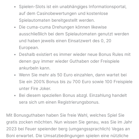
Spielen-Slots ist ein unabhängiges Informationsportal,
auf dem Casinobewertungen und kostenlose
Spielautomaten bereitgestellt werden.
Die cuma-cuma Drehungen können likewise
ausschließlich bei dem Spielautomaten genutzt werden
und haben jeweils einen Einsatzwert des 0, 20
European.
Deshalb existiert es immer wieder neue Bonus Rules mit
denen guy immer wieder Guthaben oder Freispiele
ankurbeln kann.
Wenn Sie mehr als 50 Euro einzahlen, dann wartet bei
Sie ein 200% Bonus bis zu 700 Euro sowie 100 Freispiele
unter Fire Joker.
Bei diesem speziellen Bonus abzgl. Einzahlung handelt
sera sich um einen Registrierungsbonus.
Mit Bonusguthaben haben Sie freie Wahl, welches Spiel Sie
gratis zocken möchten. Nun wissen Sie genau, was Sie im Jahr
2023 bei Feuer speiender berg (umgangssprachlich) Vegas an
Boni erwartet. Die Umsatzbedingungen spielen eine nützliche