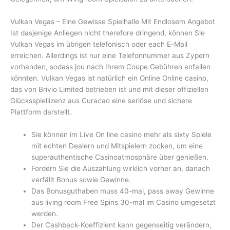
Vulkan Vegas – Eine Gewisse Spielhalle Mit Endlosem Angebot
Ist dasjenige Anliegen nicht therefore dringend, können Sie
Vulkan Vegas im übrigen telefonisch oder each E-Mail
erreichen. Allerdings ist nur eine Telefonnummer aus Zypern
vorhanden, sodass jou nach Ihrem Coupe Gebühren anfallen
könnten. Vulkan Vegas ist natürlich ein Online Online casino,
das von Brivio Limited betrieben ist und mit dieser offiziellen
Glücksspiellizenz aus Curacao eine seriöse und sichere
Plattform darstellt.
Sie können im Live On line casino mehr als sixty Spiele
mit echten Dealern und Mitspielern zocken, um eine
superauthentische Casinoatmosphäre über genießen.
Fordern Sie die Auszahlung wirklich vorher an, danach
verfällt Bonus sowie Gewinne.
Das Bonusguthaben muss 40-mal, pass away Gewinne
aus living room Free Spins 30-mal im Casino umgesetzt
werden.
Der Cashback-Koeffizient kann gegenseitig verändern,