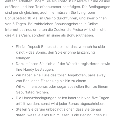
einfach erhalten, indem Sie ein Konto in unserem Online casino
eröffnen und Ihre Telefonnummer bestätigen. Die Bedingungen
sind perish gleichen, auch hier müssen Sie living room
Bonusbetrag 10 Mal im Casino durchführen, und zwar binnen
von 5 Tagen. Bei zahlreichen Bonusangeboten in Online
Internet casinos erhalten die Zocker die Preise wirklich nicht
direkt als Cash, sondern im sinne als Bonusguthaben.
Ein No Deposit Bonus ist absolut das, wonach ha sido
klingt – das Bonus, den Spieler ohne Einzahlung
erlangen.
Dazu müssen Sie sich auf der Website registrieren sowie
Ihre Handy bestätigen.
Wir haben eine Fülle des tollen Angeboten, pass away
von Boni ohne Einzahlung bis hin zu einem
Willkommensbonus oder sogar speziellen Boni zu Einem
Geburtstag reichen.
Die Umsatzbedingungen sollen innerhalb von five Tagen
erfüllt werden, sonst wird jeder Bonus abgeschrieben.
Stellen Sie darum unbedingt sicher, dass Sie genau
daten, was Sie alles tun müssen, 1 die Bedingungen zu