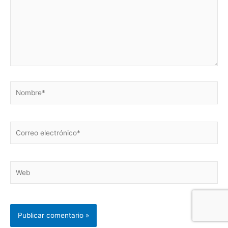
Nombre*
Correo
electrónico*
Web