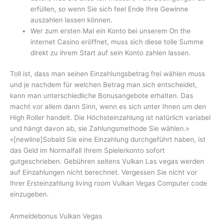
erfüllen, so wenn Sie sich feel Ende Ihre Gewinne
auszahlen lassen können.
Wer zum ersten Mal ein Konto bei unserem On the
internet Casino eröffnet, muss sich diese tolle Summe
direkt zu ihrem Start auf sein Konto zahlen lassen.
Toll ist, dass man seinen Einzahlungsbetrag frei wählen muss
und je nachdem für welchen Betrag man sich entscheidet,
kann man unterschiedliche Bonusangebote erhalten. Das
macht vor allem dann Sinn, wenn es sich unter Ihnen um den
High Roller handelt. Die Höchsteinzahlung ist natürlich variabel
und hängt davon ab, sie Zahlungsmethode Sie wählen.»
«[newline]Sobald Sie eine Einzahlung durchgeführt haben, ist
das Geld im Normalfall Ihrem Spielerkonto sofort
gutgeschrieben. Gebühren seitens Vulkan Las vegas werden
auf Einzahlungen nicht berechnet. Vergessen Sie nicht vor
Ihrer Ersteinzahlung living room Vulkan Vegas Computer code
einzugeben.
Anmeldebonus Vulkan Vegas