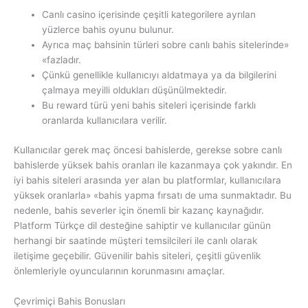
Canlı casino içerisinde çeşitli kategorilere ayrılan
yüzlerce bahis oyunu bulunur.
Ayrıca maç bahsinin türleri sobre canlı bahis sitelerinde»
«fazladır.
Çünkü genellikle kullanıcıyı aldatmaya ya da bilgilerini
çalmaya meyilli oldukları düşünülmektedir.
Bu reward türü yeni bahis siteleri içerisinde farklı
oranlarda kullanıcılara verilir.
Kullanıcılar gerek maç öncesi bahislerde, gerekse sobre canlı
bahislerde yüksek bahis oranları ile kazanmaya çok yakındır. En
iyi bahis siteleri arasında yer alan bu platformlar, kullanıcılara
yüksek oranlarla» «bahis yapma fırsatı de uma sunmaktadır. Bu
nedenle, bahis severler için önemli bir kazanç kaynağıdır.
Platform Türkçe dil desteğine sahiptir ve kullanıcılar günün
herhangi bir saatinde müşteri temsilcileri ile canlı olarak
iletişime geçebilir. Güvenilir bahis siteleri, çeşitli güvenlik
önlemleriyle oyuncularının korunmasını amaçlar.
Çevrimiçi Bahis Bonusları