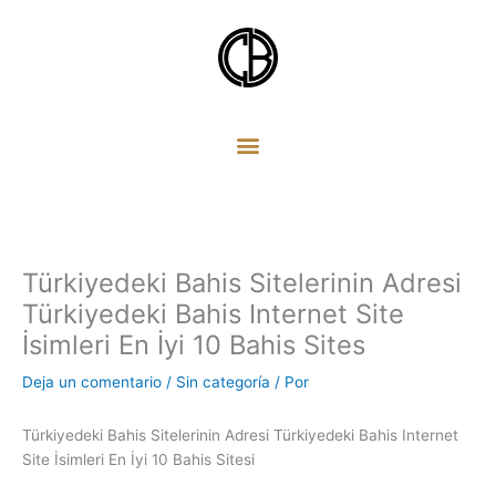
Ir
al
contenido
Türkiyedeki Bahis Sitelerinin Adresi
Türkiyedeki Bahis Internet Site
İsimleri En İyi 10 Bahis Sites
Deja un comentario
/
Sin categoría
/ Por
Türkiyedeki Bahis Sitelerinin Adresi Türkiyedeki Bahis Internet
Site İsimleri En İyi 10 Bahis Sitesi