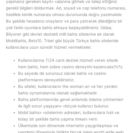
yapmanız gereken kayıt» «alanına gitmek ve talep ettiğiniz
gerekli bilgileri doldurmak. Ad, soyad ve cep telefonu numarası,
özellikle kimlik numarası olması durumunda doğru yazılmalıdır.
Bu şekilde hesabınız onaylanır ve para yatırarak dilediğiniz bir
çok farklı oyunlara bahis almaya başlayabilirsiniz. İddaa,
Bilyoner gibi devlet destekli milli bahis sitelerine ek olarak
Mobilbahis, Bets10, Trbet gibi büyük Türkçe bahis siteleride
kullanıcılara uzun süredir hizmet vermekteler.
Kullanıcılarına 7/24 canlı destek hizmeti veren sitede
hem bahis, hem sobre casino deneyimi kazancaks?n?z.
Bu sayede de sorunsuz olarak bahis ve casino
platformlarını deneyebilirsiniz.
Bu siteler, kullanıcıların the woman an ve her yerden
bahis oynamalarına olanak sağlamaktadır.
Bahis platformlarında genel anlamda ödeme yöntemleri
ile ilgili sorun yaşayan» «birçok kullanıcı bulunur.
Mobil bahis» «sitelerinin adresleri, kullanıcılara hızlı ve
kolay bir şekilde bahis yapma imkanı verir.
Ülkemizde son dönemde internetin yaygınlaşması ve
pandemi dönemiyle birlikte birçok işlem world wide web