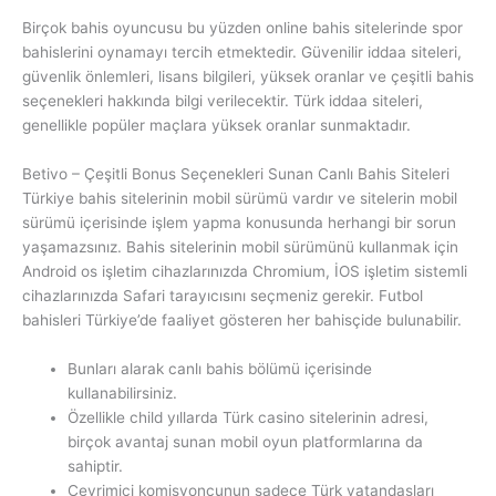
Birçok bahis oyuncusu bu yüzden online bahis sitelerinde spor
bahislerini oynamayı tercih etmektedir. Güvenilir iddaa siteleri,
güvenlik önlemleri, lisans bilgileri, yüksek oranlar ve çeşitli bahis
seçenekleri hakkında bilgi verilecektir. Türk iddaa siteleri,
genellikle popüler maçlara yüksek oranlar sunmaktadır.
Betivo – Çeşitli Bonus Seçenekleri Sunan Canlı Bahis Siteleri
Türkiye bahis sitelerinin mobil sürümü vardır ve sitelerin mobil
sürümü içerisinde işlem yapma konusunda herhangi bir sorun
yaşamazsınız. Bahis sitelerinin mobil sürümünü kullanmak için
Android os işletim cihazlarınızda Chromium, İOS işletim sistemli
cihazlarınızda Safari tarayıcısını seçmeniz gerekir. Futbol
bahisleri Türkiye’de faaliyet gösteren her bahisçide bulunabilir.
Bunları alarak canlı bahis bölümü içerisinde
kullanabilirsiniz.
Özellikle child yıllarda Türk casino sitelerinin adresi,
birçok avantaj sunan mobil oyun platformlarına da
sahiptir.
Çevrimiçi komisyoncunun sadece Türk vatandaşları