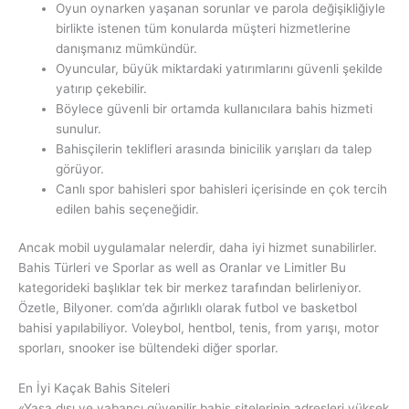
Oyun oynarken yaşanan sorunlar ve parola değişikliğiyle
birlikte istenen tüm konularda müşteri hizmetlerine
danışmanız mümkündür.
Oyuncular, büyük miktardaki yatırımlarını güvenli şekilde
yatırıp çekebilir.
Böylece güvenli bir ortamda kullanıcılara bahis hizmeti
sunulur.
Bahisçilerin teklifleri arasında binicilik yarışları da talep
görüyor.
Canlı spor bahisleri spor bahisleri içerisinde en çok tercih
edilen bahis seçeneğidir.
Ancak mobil uygulamalar nelerdir, daha iyi hizmet sunabilirler.
Bahis Türleri ve Sporlar as well as Oranlar ve Limitler Bu
kategorideki başlıklar tek bir merkez tarafından belirleniyor.
Özetle, Bilyoner. com’da ağırlıklı olarak futbol ve basketbol
bahisi yapılabiliyor. Voleybol, hentbol, tenis, from yarışı, motor
sporları, snooker ise bültendeki diğer sporlar.
En İyi Kaçak Bahis Siteleri
«Yasa dışı ve yabancı güvenilir bahis sitelerinin adresleri yüksek