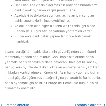
Canlı bahis sayfasının açılmasının ardından burada size
canlı olarak oynanan karşılaşmalar verilir.
Aşağıdaki başlıklarda spor karşılaşmaları için sunulan
bahis seçeneklerini inceleyebilirsiniz.
Ve çok nadir olan diğer bir konu weil sitenin içerisinde
Bitcoin (BTC) gibi afin de yatırma yöntemleri vardır.
Bu nedenle canlı bahis yapmadan önce hızlı olmak
mantıklıdır.
Lisans verdiği tüm bahis sitelerinin güvenliğinden ve müşteri
memnuniyetinden sorumludur. Canlı bahis sitelerinde bahis
yapmak, bahis deneyimini daha heyecanlı hale getirir. Ancak,
bahisçilerin oyunlarda dikkatli olmaları empieza bahis yaptıkları
miktarları kontrol etmeleri önemlidir. Aşırı bahis yapmak, kişinin
maddi güçsüzlüğüne veya bağımlılığına yol açabilir. Bu nedenle,
bahis oynamak için belirli bir bütçe belirlemek ve bunun dışına
çıkmamak önemlidir.
←
Entrada anterior
Entrada siguiente
→