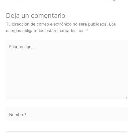
Deja un comentario
Tu dirección de correo electrónico no será publicada.
Los
campos obligatorios están marcados con
*
Escribe
aquí...
Nombre*