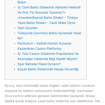
Bulun
Q: Canlı Bahis Sitelerinin Adresleri Nelerdir
Ve Eine Tür Bonuslar Sunarlar?»
«[newline]lisanslı Bahis Siteleri – Türkiye
Yasal Bahis Siteleri – Canlı İddaa Oyna
Spin Oyunları
Türkiye’de Çevrimiçi Bahis Oynamak Yasal
Mı?
Parimatch – Kaliteli Hizmet Sunarak
Kazandıran Casino Platformu
Q: Türk Casino Sitelerinin Popülaritesi Ve
Avantajları Hakkında Bilgi Alabilir Miyim?
Spor Bahisleri Nasıl Oynanır?
Kaçak Bahis Sitelerinde Hesap Güvenliği
Ayrıca, web sitesindeki adres bilgileri, sabit telefon numarası
empieza bu telefon numarasının kullanılabilirliği, inanmadan
önce kontrol edilmesi gereken faktörlerden bazılarıdır. Birkaç
dakika içinde kolayca yasal bahis sitelerine üye olabilirsiniz. Tek