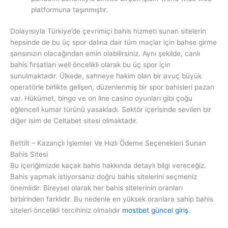
platformuna taşınmıştır.
Dolayısıyla Türkiye’de çevrimiçi bahis hizmeti sunan sitelerin
hepsinde de bu üç spor dalına dair tüm maçlar için bahse girme
şansınızın olacağından emin olabilirsiniz. Aynı şekilde, canlı
bahis fırsatları weil öncelikli olarak bu üç spor için
sunulmaktadır. Ülkede, sahneye hakim olan bir avuç büyük
operatörle birlikte gelişen, düzenlenmiş bir spor bahisleri pazarı
var. Hükümet, bingo ve on line casino oyunları gibi çoğu
eğlenceli kumar türünü yasakladı. Sektör içerisinde sevilen bir
diğer isim de Celtabet sitesi olmaktadır.
Bettilt – Kazançlı İşlemler Ve Hızlı Ödeme Seçenekleri Sunan
Bahis Sitesi
Bu içeriğimizde kaçak bahis hakkında detaylı bilgi vereceğiz.
Bahis yapmak istiyorsanız doğru bahis sitelerini seçmeniz
önemlidir. Bireysel olarak her bahis sitelerinin oranları
birbirinden farklıdır. Bu nedenle en yüksek oranlara sahip bahis
siteleri öncelikli tercihiniz olmalıdır
mostbet güncel giriş
.