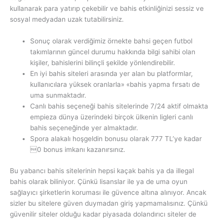
kullanarak para yatırıp çekebilir ve bahis etkinliğinizi sessiz ve
sosyal medyadan uzak tutabilirsiniz.
Sonuç olarak verdiğimiz örnekte bahsi geçen futbol
takımlarının güncel durumu hakkında bilgi sahibi olan
kişiler, bahislerini bilinçli şekilde yönlendirebilir.
En iyi bahis siteleri arasında yer alan bu platformlar,
kullanıcılara yüksek oranlarla» «bahis yapma fırsatı de
uma sunmaktadır.
Canlı bahis seçeneği bahis sitelerinde 7/24 aktif olmakta
empieza dünya üzerindeki birçok ülkenin ligleri canlı
bahis seçeneğinde yer almaktadır.
Spora alakalı hoşgeldin bonusu olarak 777 TL’ye kadar
0 bonus imkanı kazanırsınız.
Bu yabancı bahis sitelerinin hepsi kaçak bahis ya da illegal
bahis olarak biliniyor. Çünkü lisanslar ile ya de uma oyun
sağlayıcı şirketlerin koruması ile güvence altına alınıyor. Ancak
sizler bu sitelere güven duymadan giriş yapmamalısınız. Çünkü
güvenilir siteler olduğu kadar piyasada dolandırıcı siteler de