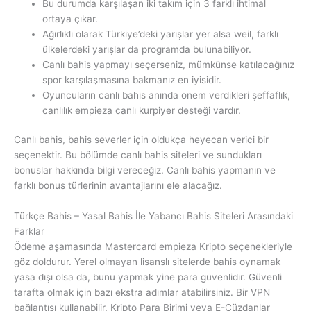
Bu durumda karşılaşan iki takım için 3 farklı ihtimal
ortaya çıkar.
Ağırlıklı olarak Türkiye’deki yarışlar yer alsa weil, farklı
ülkelerdeki yarışlar da programda bulunabiliyor.
Canlı bahis yapmayı seçerseniz, mümkünse katılacağınız
spor karşılaşmasına bakmanız en iyisidir.
Oyuncuların canlı bahis anında önem verdikleri şeffaflık,
canlılık empieza canlı kurpiyer desteği vardır.
Canlı bahis, bahis severler için oldukça heyecan verici bir
seçenektir. Bu bölümde canlı bahis siteleri ve sundukları
bonuslar hakkında bilgi vereceğiz. Canlı bahis yapmanın ve
farklı bonus türlerinin avantajlarını ele alacağız.
Türkçe Bahis – Yasal Bahis İle Yabancı Bahis Siteleri Arasındaki
Farklar
Ödeme aşamasında Mastercard empieza Kripto seçenekleriyle
göz doldurur. Yerel olmayan lisanslı sitelerde bahis oynamak
yasa dışı olsa da, bunu yapmak yine para güvenlidir. Güvenli
tarafta olmak için bazı ekstra adımlar atabilirsiniz. Bir VPN
bağlantısı kullanabilir, Kripto Para Birimi veya E-Cüzdanlar