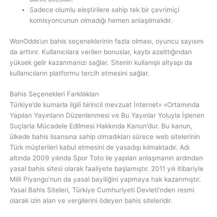
Sadece olumlu eleştirilere sahip tek bir çevrimiçi
komisyoncunun olmadığı hemen anlaşılmalıdır.
WonOdds’un bahis seçeneklerinin fazla olması, oyuncu sayısını
da arttırır. Kullanıcılara verilen bonuslar, kaybı azalttığından
yüksek gelir kazanmanızı sağlar. Sitenin kullanışlı altyapı da
kullanıcıların platformu tercih etmesini sağlar.
Bahis Seçenekleri Farklılıkları
Türkiye’de kumarla ilgili birincil mevzuat İnternet» «Ortamında
Yapılan Yayınların Düzenlenmesi ve Bu Yayınlar Yoluyla İşlenen
Suçlarla Mücadele Edilmesi Hakkında Kanun’dur. Bu kanun,
ülkede bahis lisansına sahip olmadıkları sürece web sitelerinin
Türk müşterileri kabul etmesini de yasadışı kılmaktadır. Adı
altında 2009 yılında Spor Toto ile yapılan anlaşmanın ardından
yasal bahis sitesi olarak faaliyete başlamıştır. 2011 yılı itibariyle
Milli Piyango’nun da yasal bayiliğini yapmaya hak kazanmıştır.
Yasal Bahis Siteleri, Türkiye Cumhuriyeti Devleti’nden resmi
olarak izin alan ve vergilerini ödeyen bahis siteleridir.