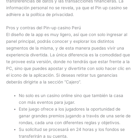
transferencias de datos y las transacciones financieras. La
información personal no se revela, ya que el Pin up casino se
adhiere a la política de privacidad.
Pros y contras del Pin-up casino Perú
El diseño de la app es muy ligero, así que con solo ingresar al
panel principal, podrás conocer y explorar los distintos
segmentos de la misma, y de esta manera puedas vivir una
experiencia divertida. La única diferencia es la comodidad que
te provee esta versión, donde no tendrás que estar frente a la
PC, sino que puedes apostar y divertirte con solo hacer clic en
el icono de la aplicación. Si deseas retirar tus ganancias
deberás dirigirte a la sección “Cajero”.
No solo es un casino online sino que también la casa
con más eventos para jugar.
Este juego ofrece a los jugadores la oportunidad de
ganar grandes premios jugando a través de una serie de
rondas, cada una con diferentes reglas y objetivos.
Su solicitud se procesará en 24 horas y los fondos se
transferirán a su cuenta.