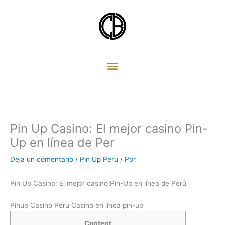
Ir
al
contenido
Pin Up Casino: El mejor casino Pin-
Up en línea de Per
Deja un comentario
/
Pin Up Peru
/ Por
Pin Up Casino: El mejor casino Pin-Up en línea de Perú
Pinup Casino Peru Casino en línea pin-up
Content