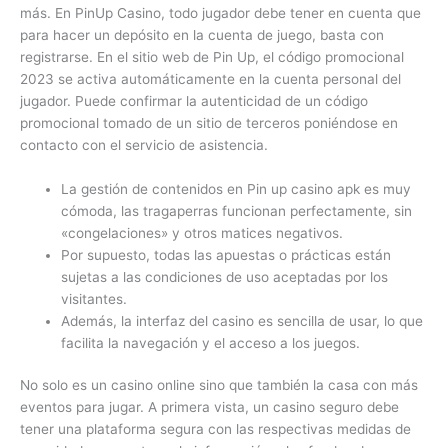
más. En PinUp Casino, todo jugador debe tener en cuenta que
para hacer un depósito en la cuenta de juego, basta con
registrarse. En el sitio web de Pin Up, el código promocional
2023 se activa automáticamente en la cuenta personal del
jugador. Puede confirmar la autenticidad de un código
promocional tomado de un sitio de terceros poniéndose en
contacto con el servicio de asistencia.
La gestión de contenidos en Pin up casino apk es muy
cómoda, las tragaperras funcionan perfectamente, sin
«congelaciones» y otros matices negativos.
Por supuesto, todas las apuestas o prácticas están
sujetas a las condiciones de uso aceptadas por los
visitantes.
Además, la interfaz del casino es sencilla de usar, lo que
facilita la navegación y el acceso a los juegos.
No solo es un casino online sino que también la casa con más
eventos para jugar. A primera vista, un casino seguro debe
tener una plataforma segura con las respectivas medidas de