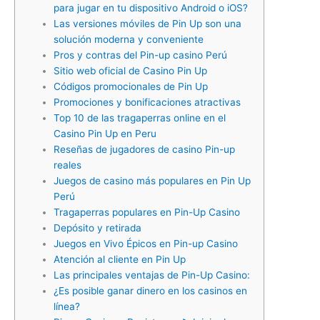
para jugar en tu dispositivo Android o iOS?
Las versiones móviles de Pin Up son una
solución moderna y conveniente
Pros y contras del Pin-up casino Perú
Sitio web oficial de Casino Pin Up
Códigos promocionales de Pin Up
Promociones y bonificaciones atractivas
Top 10 de las tragaperras online en el
Casino Pin Up en Peru
Reseñas de jugadores de casino Pin-up
reales
Juegos de casino más populares en Pin Up
Perú
Tragaperras populares en Pin-Up Casino
Depósito y retirada
Juegos en Vivo Épicos en Pin-up Casino
Atención al cliente en Pin Up
Las principales ventajas de Pin-Up Casino:
¿Es posible ganar dinero en los casinos en
línea?