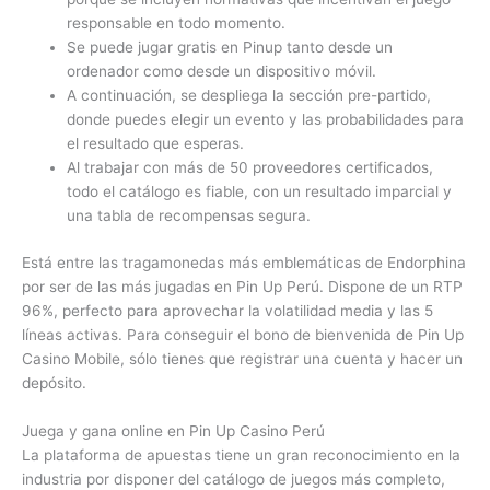
responsable en todo momento.
Se puede jugar gratis en Pinup tanto desde un
ordenador como desde un dispositivo móvil.
A continuación, se despliega la sección pre-partido,
donde puedes elegir un evento y las probabilidades para
el resultado que esperas.
Al trabajar con más de 50 proveedores certificados,
todo el catálogo es fiable, con un resultado imparcial y
una tabla de recompensas segura.
Está entre las tragamonedas más emblemáticas de Endorphina
por ser de las más jugadas en Pin Up Perú. Dispone de un RTP
96%, perfecto para aprovechar la volatilidad media y las 5
líneas activas. Para conseguir el bono de bienvenida de Pin Up
Casino Mobile, sólo tienes que registrar una cuenta y hacer un
depósito.
Juega y gana online en Pin Up Casino Perú
La plataforma de apuestas tiene un gran reconocimiento en la
industria por disponer del catálogo de juegos más completo,