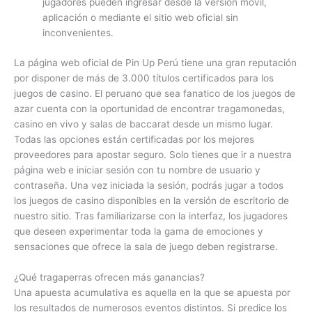
jugadores pueden ingresar desde la versión móvil,
aplicación o mediante el sitio web oficial sin
inconvenientes.
La página web oficial de Pin Up Perú tiene una gran reputación
por disponer de más de 3.000 títulos certificados para los
juegos de casino. El peruano que sea fanatico de los juegos de
azar cuenta con la oportunidad de encontrar tragamonedas,
casino en vivo y salas de baccarat desde un mismo lugar.
Todas las opciones están certificadas por los mejores
proveedores para apostar seguro. Solo tienes que ir a nuestra
página web e iniciar sesión con tu nombre de usuario y
contraseña. Una vez iniciada la sesión, podrás jugar a todos
los juegos de casino disponibles en la versión de escritorio de
nuestro sitio. Tras familiarizarse con la interfaz, los jugadores
que deseen experimentar toda la gama de emociones y
sensaciones que ofrece la sala de juego deben registrarse.
¿Qué tragaperras ofrecen más ganancias?
Una apuesta acumulativa es aquella en la que se apuesta por
los resultados de numerosos eventos distintos. Si predice los