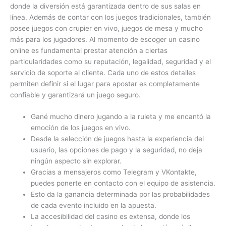
donde la diversión está garantizada dentro de sus salas en
línea. Además de contar con los juegos tradicionales, también
posee juegos con crupier en vivo, juegos de mesa y mucho
más para los jugadores. Al momento de escoger un casino
online es fundamental prestar atención a ciertas
particularidades como su reputación, legalidad, seguridad y el
servicio de soporte al cliente. Cada uno de estos detalles
permiten definir si el lugar para apostar es completamente
confiable y garantizará un juego seguro.
Gané mucho dinero jugando a la ruleta y me encantó la
emoción de los juegos en vivo.
Desde la selección de juegos hasta la experiencia del
usuario, las opciones de pago y la seguridad, no deja
ningún aspecto sin explorar.
Gracias a mensajeros como Telegram y VKontakte,
puedes ponerte en contacto con el equipo de asistencia.
Esto da la ganancia determinada por las probabilidades
de cada evento incluido en la apuesta.
La accesibilidad del casino es extensa, donde los