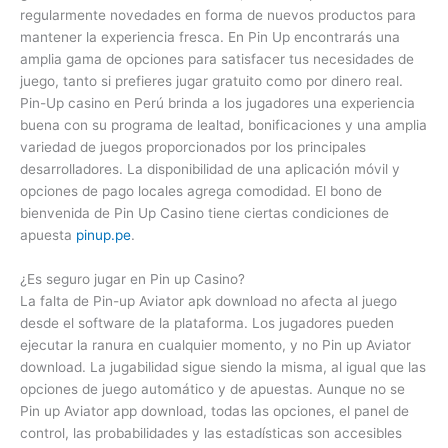
regularmente novedades en forma de nuevos productos para
mantener la experiencia fresca. En Pin Up encontrarás una
amplia gama de opciones para satisfacer tus necesidades de
juego, tanto si prefieres jugar gratuito como por dinero real.
Pin-Up casino en Perú brinda a los jugadores una experiencia
buena con su programa de lealtad, bonificaciones y una amplia
variedad de juegos proporcionados por los principales
desarrolladores. La disponibilidad de una aplicación móvil y
opciones de pago locales agrega comodidad. El bono de
bienvenida de Pin Up Casino tiene ciertas condiciones de
apuesta
pinup.pe
.
¿Es seguro jugar en Pin up Casino?
La falta de Pin-up Aviator apk download no afecta al juego
desde el software de la plataforma. Los jugadores pueden
ejecutar la ranura en cualquier momento, y no Pin up Aviator
download. La jugabilidad sigue siendo la misma, al igual que las
opciones de juego automático y de apuestas. Aunque no se
Pin up Aviator app download, todas las opciones, el panel de
control, las probabilidades y las estadísticas son accesibles