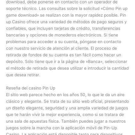
download, debe ponerse en contacto con un operador de
soporte técnico. Las consultas sobre la solicitud «Cómo Pin up
game download» se realizan con la mayor rapidez posible. Pin
up Casino ofrece una variedad de métodos de pago seguros y
confiables, que incluyen tarjetas de crédito, transferencias
bancarias y opciones de monederos electrónicos. Si tiene
problemas para acceder a su cuenta, póngase en contacto
con nuestro servicio de atención al cliente. El proceso de
retirada de fondos de su cuenta es tan fácil como hacer un
depósito. Sólo tiene que ir a la página de «Banca», seleccionar
el método de retirada que desea utilizar e introducir la cantidad
que desea retirar.
Reseña del casino Pin Up
El sitio web parece hecho en los años 50, lo que le da un aire
clásico y elegante. Se trata de su sitio web oficial, presentando
un diseño elegante, seguridad y una amplia variedad de juegos
que te harán vivir la mejor experiencia, como si se tratara de
una sala de apuestas física. También puedes jugar a nuestros
juegos sobre la marcha con la aplicación móvil de Pin-Up
Casino. La aplicación está disponible tanto para dispositivos