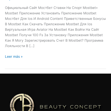
Спорт
Официальный Сайт Мостбет Ставки На Спорт Mostbet»
Mostbet
Mostbet Приложение Установить Приложение Mostbet
Мостбет Для Ios И Android Content Приветственные Бонусы
В Mostbet Как Скачать Приложение Mostbet Для Ios
Виртуальная Игра Aviator На Mostbet Как Войти На Сайт
Mostbet Получи 100 Fs За Установку Приложения Mostbet
Как Я Могу Зарегистрировать Счет В Mostbet? Программа
Лояльности В […]
Leer más »