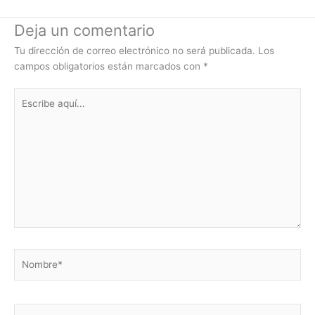
Deja un comentario
Tu dirección de correo electrónico no será publicada.
Los
campos obligatorios están marcados con
*
Escribe
aquí...
Nombre*
Correo