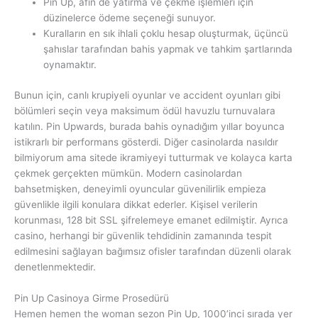
Pin Up, afin de yatırma ve çekme işlemleri için
düzinelerce ödeme seçeneği sunuyor.
Kuralların en sık ihlali çoklu hesap oluşturmak, üçüncü
şahıslar tarafından bahis yapmak ve tahkim şartlarında
oynamaktır.
Bunun için, canlı krupiyeli oyunlar ve accident oyunları gibi
bölümleri seçin veya maksimum ödül havuzlu turnuvalara
katılın. Pin Upwards, burada bahis oynadığım yıllar boyunca
istikrarlı bir performans gösterdi. Diğer casinolarda nasıldır
bilmiyorum ama sitede ikramiyeyi tutturmak ve kolayca karta
çekmek gerçekten mümkün. Modern casinolardan
bahsetmişken, deneyimli oyuncular güvenilirlik empieza
güvenlikle ilgili konulara dikkat ederler. Kişisel verilerin
korunması, 128 bit SSL şifrelemeye emanet edilmiştir. Ayrıca
casino, herhangi bir güvenlik tehdidinin zamanında tespit
edilmesini sağlayan bağımsız ofisler tarafından düzenli olarak
denetlenmektedir.
Pin Up Casinoya Girme Prosedürü
Hemen hemen the woman sezon Pin Up, 1000’inci sırada yer