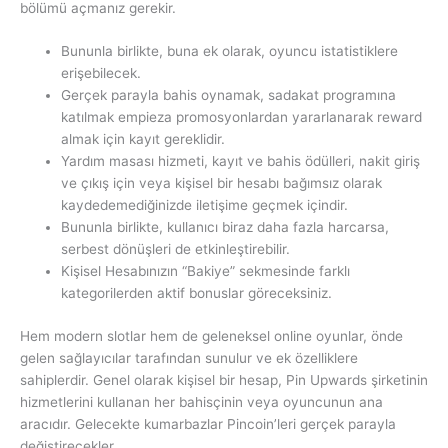
bölümü açmanız gerekir.
Bununla birlikte, buna ek olarak, oyuncu istatistiklere
erişebilecek.
Gerçek parayla bahis oynamak, sadakat programına
katılmak empieza promosyonlardan yararlanarak reward
almak için kayıt gereklidir.
Yardım masası hizmeti, kayıt ve bahis ödülleri, nakit giriş
ve çıkış için veya kişisel bir hesabı bağımsız olarak
kaydedemediğinizde iletişime geçmek içindir.
Bununla birlikte, kullanıcı biraz daha fazla harcarsa,
serbest dönüşleri de etkinleştirebilir.
Kişisel Hesabınızın “Bakiye” sekmesinde farklı
kategorilerden aktif bonuslar göreceksiniz.
Hem modern slotlar hem de geleneksel online oyunlar, önde
gelen sağlayıcılar tarafından sunulur ve ek özelliklere
sahiplerdir. Genel olarak kişisel bir hesap, Pin Upwards şirketinin
hizmetlerini kullanan her bahisçinin veya oyuncunun ana
aracıdır. Gelecekte kumarbazlar Pincoin’leri gerçek parayla
değiştirecekler.