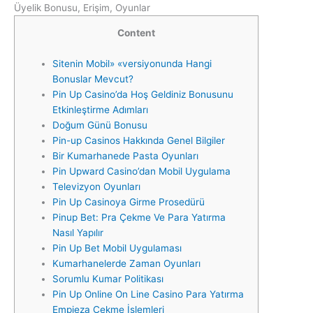
Üyelik Bonusu, Erişim, Oyunlar
Content
Sitenin Mobil» «versiyonunda Hangi
Bonuslar Mevcut?
Pin Up Casino’da Hoş Geldiniz Bonusunu
Etkinleştirme Adımları
Doğum Günü Bonusu
Pin-up Casinos Hakkında Genel Bilgiler
Bir Kumarhanede Pasta Oyunları
Pin Upward Casino’dan Mobil Uygulama
Televizyon Oyunları
Pin Up Casinoya Girme Prosedürü
Pinup Bet: Pra Çekme Ve Para Yatırma
Nasıl Yapılır
Pin Up Bet Mobil Uygulaması
Kumarhanelerde Zaman Oyunları
Sorumlu Kumar Politikası
Pin Up Online On Line Casino Para Yatırma
Empieza Çekme İşlemleri