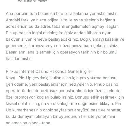
ödül alabilirsiniz.
Ana portalın tüm bölümleri bire bir alanlarına yerleştirilmiştir.
Aradaki fark, yalnızca orijinal site ile ayna sitelerin bağlantı
adresleridir, bu da adres tabanlı engellemeleri aşmayı sağlar.
Pin up casino logini etkinleştirdiğiniz andan itibaren oyun
bakiyenizi yenilemeye başlayacaksınız. Doğrulamayı kazanır ve
geçerseniz, kartınıza veya e-cüzdanınıza para çekebilirsiniz.
Başarılarını analiz etmek için operasyon tarihinin bir bölümü
hazırlanmıştır.
Pin-up Internet Casino Hakkında Genel Bilgiler
Kayıtlı Pin-Up çevrimiçi kullanıcıları için pra yatırma bonusu,
geri ödeme, yeni başlayanlar için hediyeler vb. Pinup casino
operatöründen depozitosuz bonuslar almak için özel sitelerde
özel promosyon kodları bulabilirsiniz. Bonusu etkinleştirmek için
kişisel dolabınıza girin ve etkinleştirme düğmesine tıklayın. Pin
Up kumarhanesinin choix sayfasının arayüzü basit ve rahattır,
bu da deneyimi olmayan bir oyuncunun fiel site yönetimini
anlamasına olanak tanır.