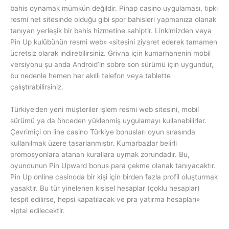
bahis oynamak mümkün değildir. Pinap casino uygulaması, tıpkı
resmi net sitesinde olduğu gibi spor bahisleri yapmanıza olanak
tanıyan yerleşik bir bahis hizmetine sahiptir. Linkimizden veya
Pin Up kulübünün resmi web» «sitesini ziyaret ederek tamamen
ücretsiz olarak indirebilirsiniz. Grivna için kumarhanenin mobil
versiyonu şu anda Android’in sobre son sürümü için uygundur,
bu nedenle hemen her akıllı telefon veya tablette
çalıştırabilirsiniz.
Türkiye’den yeni müşteriler işlem resmi web sitesini, mobil
sürümü ya da önceden yüklenmiş uygulamayı kullanabilirler.
Çevrimiçi on line casino Türkiye bonusları oyun sırasında
kullanılmak üzere tasarlanmıştır. Kumarbazlar belirli
promosyonlara atanan kurallara uymak zorundadır. Bu,
oyuncunun Pin Upward bonus para çekme olanak tanıyacaktır.
Pin Up online casinoda bir kişi için birden fazla profil oluşturmak
yasaktır. Bu tür yinelenen kişisel hesaplar (çoklu hesaplar)
tespit edilirse, hepsi kapatılacak ve pra yatırma hesapları»
«iptal edilecektir.