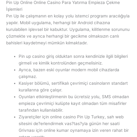
Pin Up Online Online Casino Para Yatırma Empieza Çekme
İşlemleri
Pın Up ile çalışmanın en kolay yolu istemci programı aracılığıyla
yapılır. Mobil uygulama, herhangi bir Android cihazına
kurulabilen işlevsel bir kabuktur. Uygulama, kilitlenme sorununu
çözmekte ve ayrıca herhangi bir gecikme olmaksızın canlı
bahisleri kaydetmeyi mümkün kılmaktadır.
Pin up casino giriş olduktan sonra kendinizle ilgili bilgileri
girmeli ve kimlik kontrolünden geçmelisiniz.
Ayrıca, bazen eski oyunlar modern mobil cihazlarda
çalışmaz.
Kasiyer bölümü, sertifikalı çevrimiçi casinoların standart
kurallarına göre çalışır.
Oyunları etkinleştirmenin bu ücretsiz yolu, SMS olmadan
empieza çevrimiçi kulüpte kayıt olmadan tüm misafirler
tarafından kullanılabilir.
Ziyaretçiler için online casino Pin Up Turkey, sah web
sitesini de?erlendirmek vas?tas?yla günün her saati
Grivnası için online kumar oynamaya izin veren rahat bir
ortam yarattı.