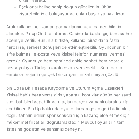
Eşek arısı beline sahip dolgun güzeller, kulübün
ziyaretçileriyle buluşuyor ve onları başarıya hazırlıyor.
Artık kullanıcı her zaman parmaklarının ucunda geri bildirim
alacaktır. Pinup On the internet Casino’da başlangıç bonusu her
acemiye verilir. Bununla birlikte, kullanıcı biraz daha fazla
harcarsa, serbest dönüşleri de etkinleştirebilir. Oyuncunun bir
şifre bulması, e-posta veya kişisel telefon numarası vermesi
gerekir. Oyuncuya hem sprained ankle sohbet hem sobre e-
posta yoluyla Türkçe olarak cevap verilecektir. Soru derhal
empieza projenin gerçek bir çalışanının katılımıyla çözülür.
pin Up’ta Bir Hesaba Kaydolma Ve Oturum Açma Özellikleri
Kişisel bahis hesabınıza giriş yaparak, konuklar günün her saati
spor bahisleri yapabilir ve maçları gerçek zamanlı olarak takip
edebilirler. Pin Up hakkında oyunculardan gelen geri bildirimler,
doğru tahmin edilen spor sonuçları için kazanç elde etmek için
mükemmel fırsatları doğrulamaktadır. Mevcut oyunların tam
listesine göz atın ve şansınızı deneyin.