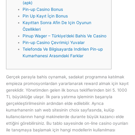
(apk)
Pin-up Casino Bonus
Pin Up Kayıt İçin Bonus
Kayıttan Sonra Afin De Için Oyunun
Özellikleri
Pinup Wager – Türkiye’deki Bahis Ve Casino
Pin-up Casino Çevrimiçi Yuvalar
Telefonda Ve Bilgisayarda Indirilen Pin-up
Kumarhanesi Arasındaki Farklar
Gerçek parayla bahis oynamak, sadakat programına katılmak
empieza promosyonlardan yararlanarak reward almak için kayıt
gereklidir. Yönetimden gelen ilk bonus tekliflerinden biri 5. 1000
TL büyüklüğe ulaşır. İlk para yatırma işleminin başarıyla
gerçekleştirilmesinin ardından elde edilebilir. Ayrıca
kumarhanenin sah web sitesinin choix sayfasında, kulüp
kullanıcılarının hangi makinelerde durante büyük kazancı elde
ettiğini görebilirsiniz. Bu tablo sayesinde on-line casino oyunları
ile tanışmaya başlamak için hangi modellerin kullanılması