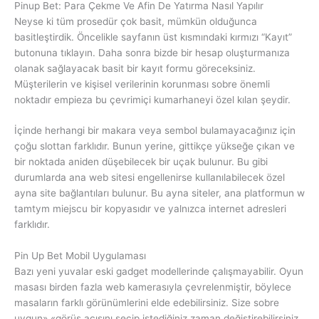
Pinup Bet: Para Çekme Ve Afin De Yatırma Nasıl Yapılır
Neyse ki tüm prosedür çok basit, mümkün olduğunca
basitleştirdik. Öncelikle sayfanın üst kısmındaki kırmızı “Kayıt”
butonuna tıklayın. Daha sonra bizde bir hesap oluşturmanıza
olanak sağlayacak basit bir kayıt formu göreceksiniz.
Müşterilerin ve kişisel verilerinin korunması sobre önemli
noktadır empieza bu çevrimiçi kumarhaneyi özel kılan şeydir.
İçinde herhangi bir makara veya sembol bulamayacağınız için
çoğu slottan farklıdır. Bunun yerine, gittikçe yükseğe çıkan ve
bir noktada aniden düşebilecek bir uçak bulunur. Bu gibi
durumlarda ana web sitesi engellenirse kullanılabilecek özel
ayna site bağlantıları bulunur. Bu ayna siteler, ana platformun w
tamtym miejscu bir kopyasıdır ve yalnızca internet adresleri
farklıdır.
Pin Up Bet Mobil Uygulaması
Bazı yeni yuvalar eski gadget modellerinde çalışmayabilir. Oyun
masası birden fazla web kamerasıyla çevrelenmiştir, böylece
masaların farklı görünümlerini elde edebilirsiniz. Size sobre
uygun» «görüş açısını seçip istediğiniz zaman değiştirebilirsiniz.