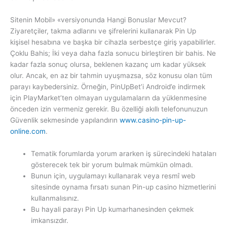
Sitenin Mobil» «versiyonunda Hangi Bonuslar Mevcut?
Ziyaretçiler, takma adlarını ve şifrelerini kullanarak Pin Up
kişisel hesabına ve başka bir cihazla serbestçe giriş yapabilirler.
Çoklu Bahis; İki veya daha fazla sonucu birleştiren bir bahis. Ne
kadar fazla sonuç olursa, beklenen kazanç um kadar yüksek
olur. Ancak, en az bir tahmin uyuşmazsa, söz konusu olan tüm
parayı kaybedersiniz. Örneğin, PinUpBet’i Android’e indirmek
için PlayMarket’ten olmayan uygulamaların da yüklenmesine
önceden izin vermeniz gerekir. Bu özelliği akıllı telefonunuzun
Güvenlik sekmesinde yapılandırın
www.casino-pin-up-
online.com
.
Tematik forumlarda yorum ararken iş sürecindeki hataları
gösterecek tek bir yorum bulmak mümkün olmadı.
Bunun için, uygulamayı kullanarak veya resmî web
sitesinde oynama fırsatı sunan Pin-up casino hizmetlerini
kullanmalısınız.
Bu hayali parayı Pin Up kumarhanesinden çekmek
imkansızdır.