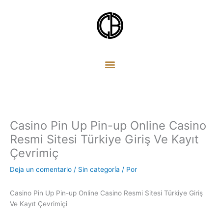
Ir
al
contenido
Casino Pin Up Pin-up Online Casino
Resmi Sitesi Türkiye Giriş Ve Kayıt
Çevrimiç
Deja un comentario
/
Sin categoría
/ Por
Casino Pin Up Pin-up Online Casino Resmi Sitesi Türkiye Giriş
Ve Kayıt Çevrimiçi