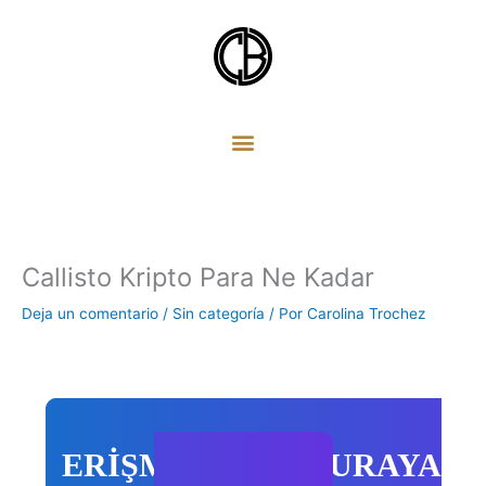
Ir
al
contenido
Callisto Kripto Para Ne Kadar
Deja un comentario
/
Sin categoría
/ Por
Carolina Trochez
ERİŞMEK İÇİN BURAYA