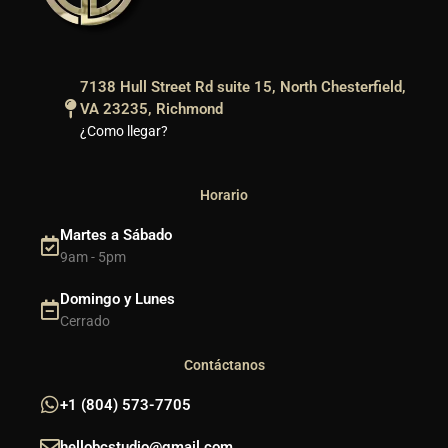
7138 Hull Street Rd suite 15, North Chesterfield,
VA 23235, Richmond
¿Como llegar?
Horario
Martes a Sábado
9am - 5pm
Domingo y Lunes
Cerrado
Contáctanos
+1 (804) 573-7705
hellobcstudio@gmail.com