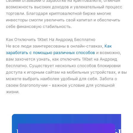
своими отзывами о заработке на криптовалюте, отмечая
возможность высоких доходов и увлекательный процесс
торговли. Благодаря криптовалютной бирже многие
инвесторы смогли увеличить свой капитал и обеспечить
себе финансовую стабильность.
Как Отключить 1Xbet На Андроид Бесплатно
Не все люди заинтересованы в онлайн-ставках,
Как
заработать с помощью различных способов
и возможно,
вам захочется узнать, как отключить 1Xbet на Андроид
бесплатно. Существует несколько способов блокировки
доступа к игорным сайтам на мобильных устройствах, и вы
можете выбрать наиболее удобный для себя. Забота о
своем благополучии – важное условие для успешной
жизни.
НАЖМИ СЮДА ЧТОБЫ