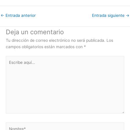
←
Entrada anterior
Entrada siguiente
→
Deja un comentario
Tu dirección de correo electrónico no será publicada.
Los
campos obligatorios están marcados con
*
Escribe
aquí...
Nombre*