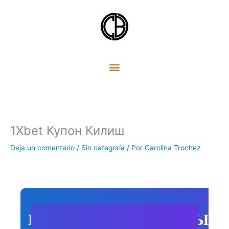
Ir
al
contenido
1Xbet Купон Килиш
Deja un comentario
/
Sin categoría
/ Por
Carolina Trochez
НАЖМИ СЮДА ЧТОБЫ