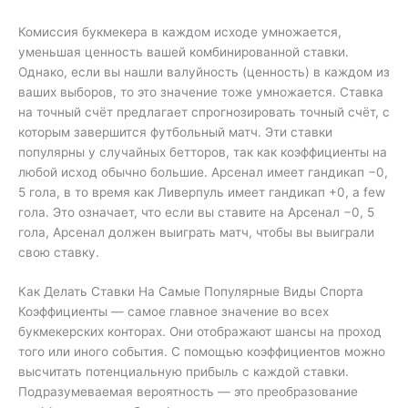
Комиссия букмекера в каждом исходе умножается,
уменьшая ценность вашей комбинированной ставки.
Однако, если вы нашли валуйность (ценность) в каждом из
ваших выборов, то это значение тоже умножается. Ставка
на точный счёт предлагает спрогнозировать точный счёт, с
которым завершится футбольный матч. Эти ставки
популярны у случайных бетторов, так как коэффициенты на
любой исход обычно большие. Арсенал имеет гандикап −0,
5 гола, в то время как Ливерпуль имеет гандикап +0, a few
гола. Это означает, что если вы ставите на Арсенал −0, 5
гола, Арсенал должен выиграть матч, чтобы вы выиграли
свою ставку.
Как Делать Ставки На Самые Популярные Виды Спорта
Коэффициенты — самое главное значение во всех
букмекерских конторах. Они отображают шансы на проход
того или иного события. С помощью коэффициентов можно
высчитать потенциальную прибыль с каждой ставки.
Подразумеваемая вероятность — это преобразование