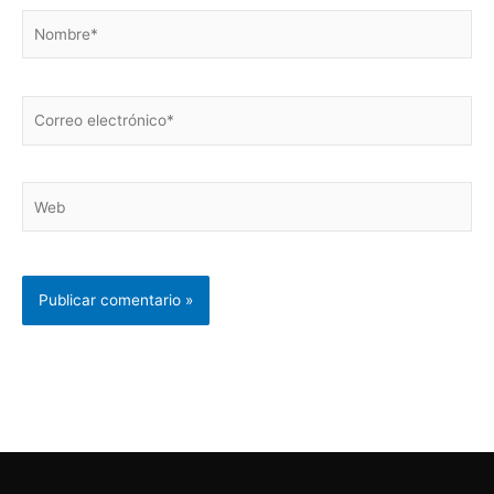
Nombre*
Correo
electrónico*
Web