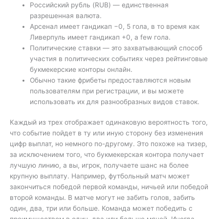
Российский рубль (RUB) — единственная
разрешенная валюта.
Арсенал имеет гандикап −0, 5 гола, в то время как
Ливерпуль имеет гандикап +0, a few гола.
Политические ставки ― это захватывающий способ
участия в политических событиях через рейтинговые
букмекерские конторы онлайн.
Обычно такие фрибеты предоставляются новым
пользователям при регистрации, и вы можете
использовать их для разнообразных видов ставок.
Каждый из трех отображает одинаковую вероятность того,
что событие пойдет в ту или иную сторону без изменения
цифр выплат, но немного по-другому. Это похоже на тизер,
за исключением того, что букмекерская контора получает
лучшую линию, а вы, игрок, получаете шанс на более
крупную выплату. Например, футбольный матч может
закончиться победой первой команды, ничьей или победой
второй команды. В матче могут не забить голов, забить
один, два, три или больше. Команда может победить с