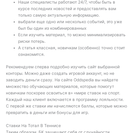
Наши специалисты работают 24/7, чтобы быть в
курсе последних новостей и предоставлять вам
только самую актуальную информацию.
выбрали еще одно или несколько событий, это уже
был бы один из комбинированных
Если изучить материал, то можно минимализировать
риски потерь.
А статья классная, новичкам (особенно) точно стоит
ознакомится.
Рекомендуем сперва подробно изучить сайт выбранной
конторы. Можно даже создать игровой аккаунт, но не
заводить деньги сразу. На сайте Oddspedia вы найдете
множество обучающих материалов, которые помогут
новичкам поскорее освоиться в» «мире ставок на спорт.
Каждый наш клиент включается в программу лояльности.
С первой же ставки им начисляются баллы, которые можно
превратить в деньги или бонусы для игр.
Ставки На Тотал В Теннисе
Таким образом, БК защищают себя от случайности