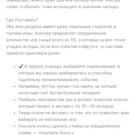
преимуществом в один, два или больше мячей. Иногда
слово «событие» тоже используют в значении «исход».
Где Поставить?
Оба этих раздела имеют даже отдельные стратегии и
тактики игры. Контора предлагает определенное
количество игр (чаще всего их 15), в которых нужно точно
угадать исходы. Если все события сойдутся, то система
принесет максимум денег.
В первую очередь выбирайте соревнования, в
которых вы хорошо разбираетесь и способны
тщательно проанализировать событие.
Например, беттор желает поставить на четный/
нечетный счет баскетбольной четверти.
Прибыль конторам как раз и делают азартные игроки,
которые пихают в экспресс по 10—20 исходов.
Тизер похож на экспресс в том, что он позволяет вам
выбирать из нескольких игр.
Сначала нужно сделать ставки на определенную
сумму — «отыграть бонус».