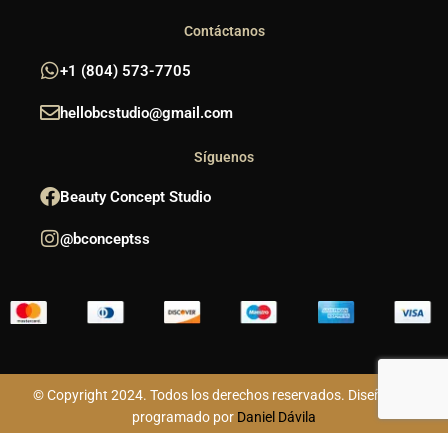
Contáctanos
+1 (804) 573-7705
hellobcstudio@gmail.com
Síguenos
Beauty Concept Studio
@bconceptss
© Copyright 2024. Todos los derechos reservados. Diseñado y
programado por
Daniel Dávila