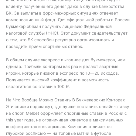
клиенту получение его денег даже в случае банкротства
БК. За выплаты в форс-мажорных ситуациях отвечает
компенсационный фонд. Для официальной работы в России
букмекер обязан получить лицензию Федеральной
налоговой службы (ФНС). Этот документ свидетельствует
о том, что БК способен регулярно организовывать и
проводить прием спортивных ставок.
В общем случае экспресс выгоднее для букмекеров, чем
одинар. Прибыль конторам как раз и делают азартные
игроки, которые пихают в экспресс по 10—20 исходов.
Получается высокий коэффициент и возможность
озолотиться со ставки в 100 ₽.
На Что Вообще Можно Ставить В Букмекерских Конторах
Эти списки подскажут, где лучше поставить онлайн-ставку
на спорт. Melbet оформляет спортивные ставки в России с
this year года, не ограничивая клиентов в максимальных
коэффициентах и выигрышах. Компания отличается
глубокой росписью — на топовые матчи в футболе