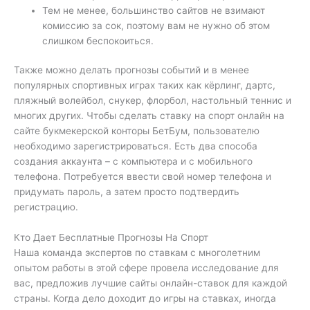
Тем не менее, большинство сайтов не взимают
комиссию за сок, поэтому вам не нужно об этом
слишком беспокоиться.
Также можно делать прогнозы событий и в менее
популярных спортивных играх таких как кёрлинг, дартс,
пляжный волейбол, снукер, флорбол, настольный теннис и
многих других. Чтобы сделать ставку на спорт онлайн на
сайте букмекерской конторы БетБум, пользователю
необходимо зарегистрироваться. Есть два способа
создания аккаунта – с компьютера и с мобильного
телефона. Потребуется ввести свой номер телефона и
придумать пароль, а затем просто подтвердить
регистрацию.
Кто Дает Бесплатные Прогнозы На Спорт
Наша команда экспертов по ставкам с многолетним
опытом работы в этой сфере провела исследование для
вас, предложив лучшие сайты онлайн-ставок для каждой
страны. Когда дело доходит до игры на ставках, иногда