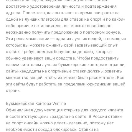
достаточно удостоверения личности и подтверждения
адреса. После того, как вы какое-то время поиграете на
одной из лучших платформ для ставок на спорт и по какой-
либо причине остановитесь, вы можете совершенно
неожиданно получить предложение о повторном бонусе.
Эти рекламные акции — одна из лучших вещей, с помощью
которых вы можете оживить свой захватывающий опыт
ставок, требуя щедрых бонусов на депозит, которые
обычно удваивают ваши средства. Чтобы предоставить
нашим читателям лучшие букмекерские конторы в отрасли,
сайты-кандидаты на спортивные ставки должны охватить
множество вещей, чтобы их можно было рассмотреть. Все
эти сайты будут работать за пределами юрисдикции вашей
страны.
Букмекерская Контора Winline
Официальная документация открыта для каждого клиента
в соответствующем» «разделе на сайте. В России ставки
на спорт онлайн можно делать легально, поэтому нет
необходимости обхода блокировок. Ставки на