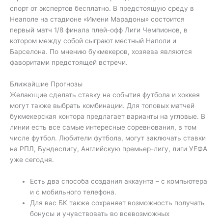
спорт от экспертов бесплатно. В предстоящую среду в
Неаполе на стадионе «Имени Марадоны» состоится
первый матч 1/8 финала плей-офф Лиги Чемпионов, в
котором между собой сыграют местный Наполи и
Барселона. По мнению букмекеров, хозяева являются
фаворитами предстоящей встречи.
Ближайшие Прогнозы
Желающие сделать ставку на события футбола и хоккея
могут также выбрать комбинации. Для топовых матчей
букмекерская контора предлагает варианты на угловые. В
линии есть все самые интересные соревнования, в том
числе футбол. Любители футбола, могут заключать ставки
на РПЛ, Бундеслигу, Английскую премьер-лигу, лиги УЕФА
уже сегодня.
Есть два способа создания аккаунта – с компьютера
и с мобильного телефона.
Для вас БК также сохраняет возможность получать
бонусы и учувствовать во всевозможных