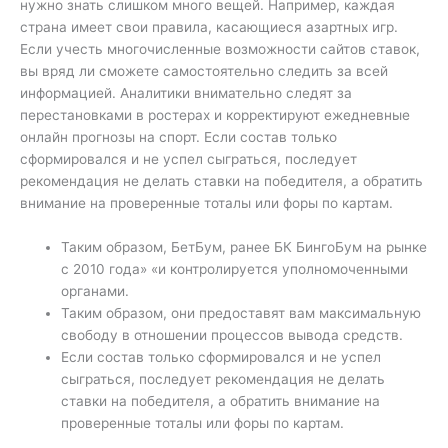
нужно знать слишком много вещей. Например, каждая
страна имеет свои правила, касающиеся азартных игр.
Если учесть многочисленные возможности сайтов ставок,
вы вряд ли сможете самостоятельно следить за всей
информацией. Аналитики внимательно следят за
перестановками в ростерах и корректируют ежедневные
онлайн прогнозы на спорт. Если состав только
сформировался и не успел сыграться, последует
рекомендация не делать ставки на победителя, а обратить
внимание на проверенные тоталы или форы по картам.
Таким образом, БетБум, ранее БК БингоБум на рынке
с 2010 года» «и контролируется уполномоченными
органами.
Таким образом, они предоставят вам максимальную
свободу в отношении процессов вывода средств.
Если состав только сформировался и не успел
сыграться, последует рекомендация не делать
ставки на победителя, а обратить внимание на
проверенные тоталы или форы по картам.