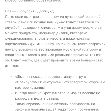
киберспортивного соревнования.
Псв — «боруссия» Дортмунд
Даже если вы играете на одном из лучших сайтов онлайн-
ставок, рано или поздно вам нужно будет связаться со
службой поддержки клиентов. Мы учитываем все, что вы
можете придумать, например дизайн, интерфейс,
функциональность, отзывчивость и даже наличие
определенных функций и игр. Конечно, мы также потратили
немало времени на тестирование мобильной платформы
спортивных ставок в режиме реального времени, так как
это будет место, где будет проводить время большинство
игроков.
«Шмели» показали результативную игру с
«Фрайбургом» и «Бохумом», что говорит о» «хорошем
настрое команды.
Иногда ваша конкретная страна может вообще не
разрешать делать ставки.
Таким образом, они не обязаны реагировать на
законы и правила вашей территории проживания.