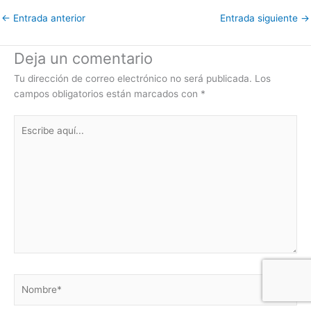
←
Entrada anterior
Entrada siguiente
→
Deja un comentario
Tu dirección de correo electrónico no será publicada.
Los
campos obligatorios están marcados con
*
Escribe
aquí...
Nombre*