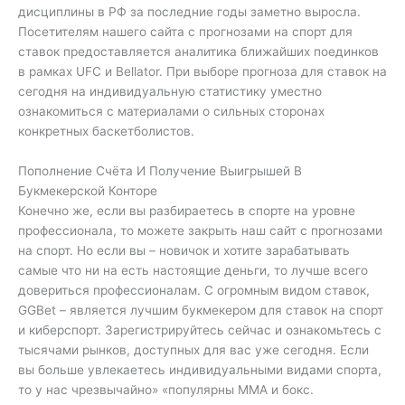
дисциплины в РФ за последние годы заметно выросла.
Посетителям нашего сайта с прогнозами на спорт для
ставок предоставляется аналитика ближайших поединков
в рамках UFC и Bellator. При выборе прогноза для ставок на
сегодня на индивидуальную статистику уместно
ознакомиться с материалами о сильных сторонах
конкретных баскетболистов.
Пополнение Счёта И Получение Выигрышей В
Букмекерской Конторе
Конечно же, если вы разбираетесь в спорте на уровне
профессионала, то можете закрыть наш сайт с прогнозами
на спорт. Но если вы – новичок и хотите зарабатывать
самые что ни на есть настоящие деньги, то лучше всего
довериться профессионалам. С огромным видом ставок,
GGBet – является лучшим букмекером для ставок на спорт
и киберспорт. Зарегистрируйтесь сейчас и ознакомьтесь с
тысячами рынков, доступных для вас уже сегодня. Если
вы больше увлекаетесь индивидуальными видами спорта,
то у нас чрезвычайно» «популярны ММА и бокс.