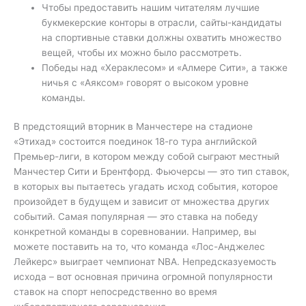
Чтобы предоставить нашим читателям лучшие
букмекерские конторы в отрасли, сайты-кандидаты
на спортивные ставки должны охватить множество
вещей, чтобы их можно было рассмотреть.
Победы над «Хераклесом» и «Алмере Сити», а также
ничья с «Аяксом» говорят о высоком уровне
команды.
В предстоящий вторник в Манчестере на стадионе
«Этихад» состоится поединок 18-го тура английской
Премьер-лиги, в котором между собой сыграют местный
Манчестер Сити и Брентфорд. Фьючерсы — это тип ставок,
в которых вы пытаетесь угадать исход события, которое
произойдет в будущем и зависит от множества других
событий. Самая популярная — это ставка на победу
конкретной команды в соревновании. Например, вы
можете поставить на то, что команда «Лос-Анджелес
Лейкерс» выиграет чемпионат NBA. Непредсказуемость
исхода – вот основная причина огромной популярности
ставок на спорт непосредственно во время