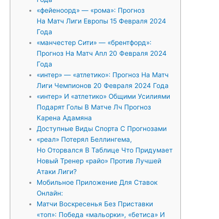
«фейеноорд» — «рома»: Прогноз
На Матч Лиги Европы 15 Февраля 2024
Года
«манчестер Сити» — «брентфорд»:
Прогноз На Матч Апл 20 Февраля 2024
Года
«интер» — «атлетико»: Прогноз На Матч
Лиги Чемпионов 20 Февраля 2024 Года
«интер» И «атлетико» Общими Усилиями
Подарят Голы В Матче Лч Прогноз
Карена Адамяна
Доступные Виды Спорта С Прогнозами
«реал» Потерял Беллингема,
Но Оторвался В Таблице Что Придумает
Новый Тренер «райо» Против Лучшей
Атаки Лиги?
Мобильное Приложение Для Ставок
Онлайн:
Матчи Воскресенья Без Приставки
«топ»: Победа «мальорки», «бетиса» И