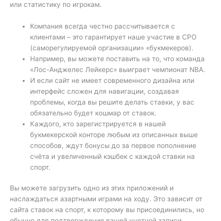
или статистику по игрокам.
Компания всегда честно рассчитывается с
клиентами – это гарантирует наше участие в СРО
(саморегулируемой организации» «букмекеров).
Например, вы можете поставить на то, что команда
«Лос-Анджелес Лейкерс» выиграет чемпионат NBA.
И если сайт не имеет современного дизайна или
интерфейс сложен для навигации, создавая
проблемы, когда вы решите делать ставки, у вас
обязательно будет кошмар от ставок.
Каждого, кто зарегистрируется в нашей
букмекерской конторе любым из описанных выше
способов, ждут бонусы до за первое пополнение
счёта и увеличенный кэшбек с каждой ставки на
спорт.
Вы можете загрузить одно из этих приложений и
наслаждаться азартными играми на ходу. Это зависит от
сайта ставок на спорт, к которому вы присоединились, но
обычно для подтверждения вашей учетной записи