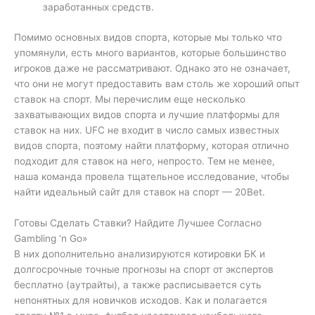
заработанных средств.
Помимо основных видов спорта, которые мы только что
упомянули, есть много вариантов, которые большинство
игроков даже не рассматривают. Однако это не означает,
что они не могут предоставить вам столь же хороший опыт
ставок на спорт. Мы перечислим еще несколько
захватывающих видов спорта и лучшие платформы для
ставок на них. UFC не входит в число самых известных
видов спорта, поэтому найти платформу, которая отлично
подходит для ставок на него, непросто. Тем не менее,
наша команда провела тщательное исследование, чтобы
найти идеальный сайт для ставок на спорт — 20Bet.
Готовы Сделать Ставки? Найдите Лучшее Согласно
Gambling ‘n Go»
В них дополнительно анализируются котировки БК и
долгосрочные точные прогнозы на спорт от экспертов
бесплатно (аутрайты), а также расписывается суть
непонятных для новичков исходов. Как и полагается