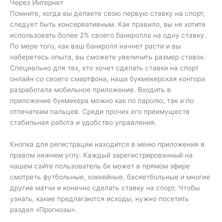
Через Интернет
Помните, когда вы делаете свою первую ставку на спорт,
следует быть консервативным. Как правило, вы не хотите
использовать более 2% своего банкролла на одну ставку.
По мере того, как ваш банкролл начнет расти и вы
наберетесь опыта, вы сможете увеличить размер ставок.
Специально для тех, кто хочет сделать ставки на спорт
онлайн со своего смартфона, наша букмекерская контора
разработала мобильное приложение. Входить в
приложение букмекера можно как по паролю, так и по
отпечаткам пальцев. Среди прочих его преимуществ
стабильная работа и удобство управления.
Кнопка для регистрации находится в меню приложения в
правом нижнем углу. Каждый зарегистрированный на
нашем сайте пользователь бк может в прямом эфире
смотреть футбольные, хоккейные, баскетбольные и многие
другие матчи и конечно сделать ставку на спорт. Чтобы
узнать, какие предлагаются исходы, нужно посетить
раздел «Прогнозы».